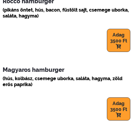
Rocco hamburger
(pikáns öntet, hús, bacon, füstölt sajt, csemege uborka,
saláta, hagyma)
Adag
3500 Ft
Magyaros hamburger
(hús, kolbász, csemege uborka, saláta, hagyma, zöld
erős paprika)
Adag
3500 Ft