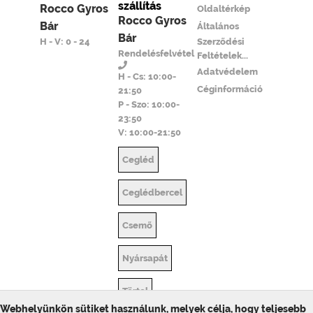
szállítás
Rocco Gyros
Oldaltérkép
Rocco Gyros
Bár
Általános
Bár
H - V: 0 - 24
Szerződési
Rendelésfelvétel
Feltételek...
Adatvédelem
H - Cs: 10:00-
Céginformáció
21:50
P - Szo: 10:00-
23:50
V: 10:00-21:50
Cegléd
Ceglédbercel
Csemő
Nyársapát
Törtel
Webhelyünkön sütiket használunk, melyek célja, hogy teljesebb
© ToolSiTE Kft. 2026. Minden jog fenntartva!