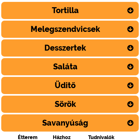
Tortilla
Melegszendvicsek
Desszertek
Saláta
Üditő
Sörök
Savanyúság
Étterem
Házhoz
Tudnivalók