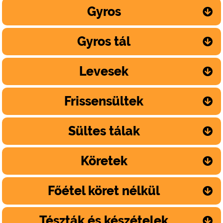
Gyros
Gyros tál
Levesek
Frissensültek
Sültes tálak
Köretek
Főétel köret nélkül
Tészták és készételek