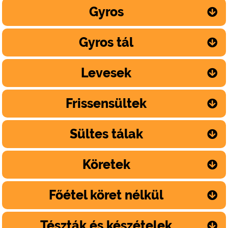
Gyros
Gyros tál
Levesek
Frissensültek
Sültes tálak
Köretek
Főétel köret nélkül
Tészták és készételek