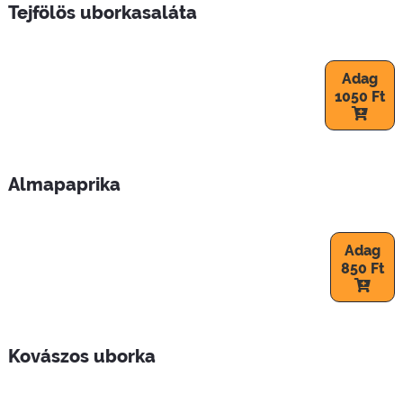
Tejfölös uborkasaláta
Adag
1050 Ft
Almapaprika
Adag
850 Ft
Kovászos uborka