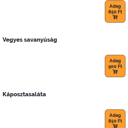
Adag
850 Ft
Vegyes savanyúság
Adag
900 Ft
Káposztasaláta
Adag
850 Ft