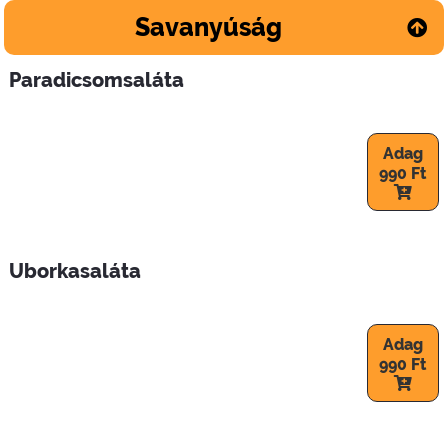
Savanyúság
Paradicsomsaláta
Adag
990 Ft
Uborkasaláta
Adag
990 Ft